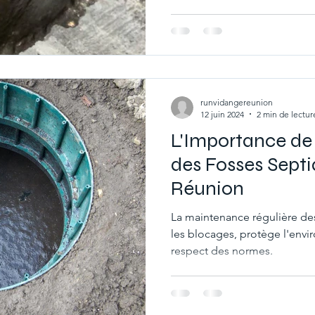
runvidangereunion
12 juin 2024
2 min de lectur
L'Importance de
des Fosses Septi
Réunion
La maintenance régulière des
les blocages, protège l'envi
respect des normes.