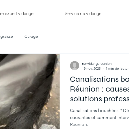
re expert vidange
Service de vidange
 graisse
Curage
runvidangereunion
19 nov. 2025
1 min de lectu
Canalisations b
Réunion : causes
solutions profes
Canalisations bouchées ? Déc
courantes et comment interv
Réunion.